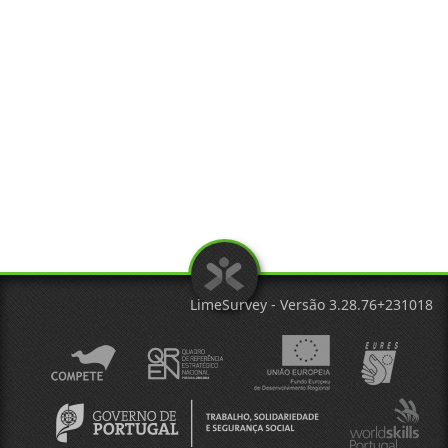
LimeSurvey - Versão 3.28.76+231018